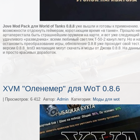
Jove Mod Pack для World of Tanks 0.8.8
уже вышли и готовы к применению. 
возможности отдохнуть геймерам, коротающим время «в танке». Прошло не
артаперестала быть страшнейшим оружием на карте, и вот уже следующий 
удачливого «разведчика»: всеми любимый светляк Т-50-2 канул лету. Но и 
остановить преобразование игры, обновление 0.8.8 уже проходит свой тес
версии 0.8.8_test3 желающие могут скачать и моды от Джова 0.8.8. На дан
и просто красивых доработок.
XVM "Оленемер" для WoT 0.8.6
| Просмотров: 6 412
Автор:
Admin
Категория:
Моды для wot