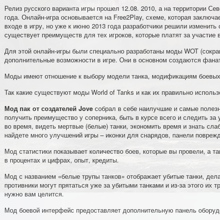
Релиз русского варианта игры прошел 12.08. 2010, а на территории Се
года. Онлайн-игра основывается на Free2Play, схеме, которая заключа
входе в игру, но уже к июню 2013 года разработчики решили изменить ст
существует преимуществ для тех игроков, которые платят за участие 
Для этой онлайн-игры были специально разработаны моды WOT (сокр
дополнительные возможности в игре. Они в основном создаются фана
Моды имеют отношение к выбору модели танка, модификациям боевых
Так какие существуют моды World of Tanks и как их правильно использ
Мод пак от создателей Jove
собрал в себе наилучшие и самые полез
получить преимущество у соперника, быть в курсе всего и следить за 
во время, видеть мертвые (белые) танки, экономить время и знать сла
найдете много улучшений игры – иконки для снарядов, панели поврежд
Мод статистики показывает количество боев, которые вы провели, а т
в процентах и цифрах, опыт, кредиты.
Мод с названием «белые трупы танков» отображает убитые танки, дела
противники могут прятаться уже за убитыми танками и из-за этого их т
нужно вам целится.
Мод боевой интерфейс предоставляет дополнительную панель оборуд