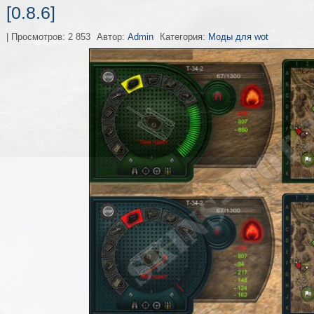
[0.8.6]
| Просмотров: 2 853
Автор:
Admin
Категория:
Моды для wot