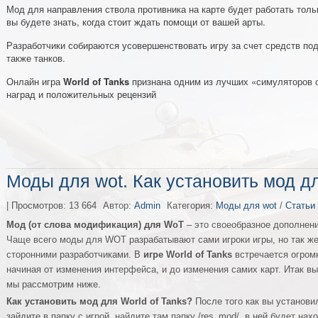
Мод для направления ствола противника на карте будет работать толь
вы будете знать, когда стоит ждать помощи от вашей арты.
Разработчики собираются усовершенствовать игру за счет средств под
также танков.
Онлайн игра
World of Tanks
признана одним из лучших «симуляторов 
наград и положительных рецензий
Моды для wot. Как установить мод д
| Просмотров: 13 664
Автор:
Admin
Категория:
Моды для wot
/
Статьи
Мод (от слова модификация) для WoT
– это своеобразное дополнен
Чаще всего моды для WOT разрабатывают сами игроки игры, но так же
сторонними разработчиками. В
игре World of Tanks
встречается огром
начиная от изменения интерфейса, и до изменения самих карт. Итак вы
мы рассмотрим ниже.
Как установить мод для World of Tanks?
После того как вы установил
зайдите в папку с игрой, найдите там папку /res_mod/, в ней будет нах