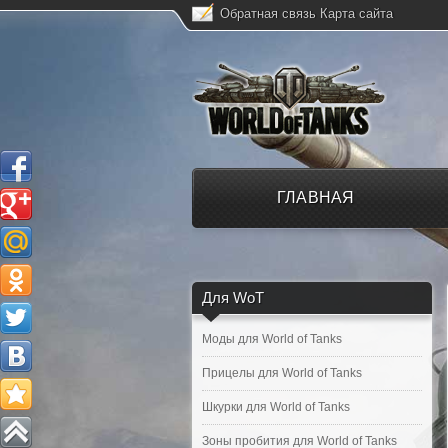
Обратная связь
Карта сайта
ГЛАВНАЯ
Для WoT
Моды для World of Tanks
Прицелы для World of Tanks
Шкурки для World of Tanks
Зоны пробития для World of Tanks