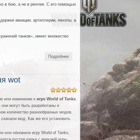
ко в бою, а не в реплее. С его помощью
держки авиации, артиллерии, пехоты, а
сражений танков», имеет множество
Подробнее
ля wot
ие или изменение к
игре World of Tanks
.
 они могут быть разработаны и
ное количество разнообразных модов,
 скачали мод. Как же его установить
и или обновили игру World of Tanks,
одится пустая папка с версией игры,