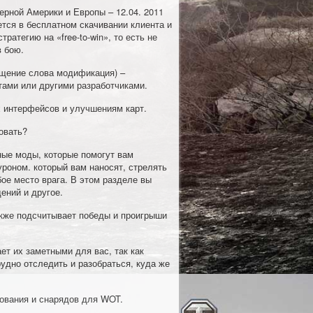
верной Америки и Европы – 12.04. 2011
ется в бесплатном скачивании клиента и
ратегию на «free-to-win», то есть не
в бою.
ащение слова модификация) –
тами или другими разработчиками.
 интерфейсов и улучшениям карт.
овать?
ные моды, которые помогут вам
уроном. который вам наносят, стрелять
бое место врага. В этом разделе вы
ений и другое.
акже подсчитывает победы и проигрыши
ет их заметными для вас, так как
рудно отследить и разобраться, куда же
ования и снарядов для WOT.