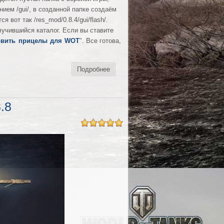
нием /gui/, в созданной папке создаём
 вот так /res_mod/0.8.4/gui/flash/.
лучившийся каталог. Если вы ставите
овить прицелы для WOT
". Все готова,
Подробнее
.8